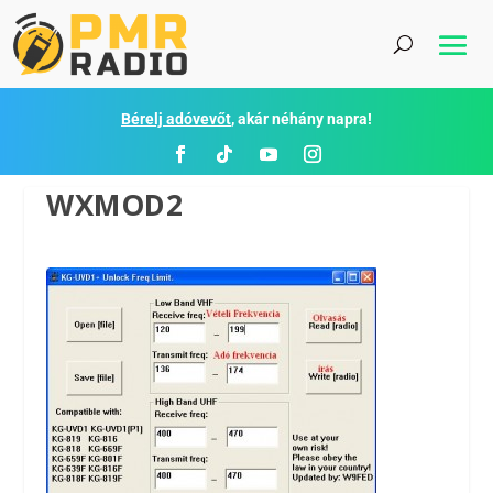
Bérelj adóvevőt
, akár néhány napra!
WXMOD2