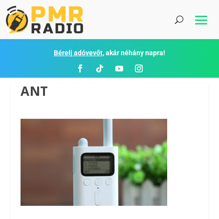
Bérelj adóvevőt
, akár néhány napra!
ANT