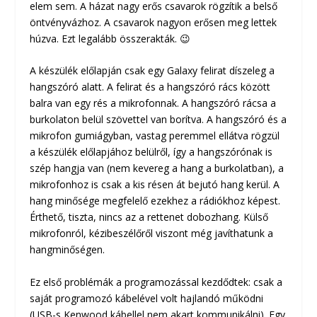
elem sem. A házat nagy erős csavarok rögzítik a belső
öntvényvázhoz. A csavarok nagyon erősen meg lettek
húzva. Ezt legalább összerakták. 😉
A készülék előlapján csak egy Galaxy felirat díszeleg a
hangszóró alatt. A felirat és a hangszóró rács között
balra van egy rés a mikrofonnak. A hangszóró rácsa a
burkolaton belül szövettel van borítva. A hangszóró és a
mikrofon gumiágyban, vastag peremmel ellátva rögzül
a készülék előlapjához belülről, így a hangszórónak is
szép hangja van (nem kevereg a hang a burkolatban), a
mikrofonhoz is csak a kis résen át bejutó hang kerül. A
hang minősége megfelelő ezekhez a rádiókhoz képest.
Érthető, tiszta, nincs az a rettenet dobozhang. Külső
mikrofonról, kézibeszélőről viszont még javíthatunk a
hangminőségen.
Ez első problémák a programozással kezdődtek: csak a
saját programozó kábelével volt hajlandó működni
(USB-s Kenwood kábellel nem akart kommunikálni). Egy