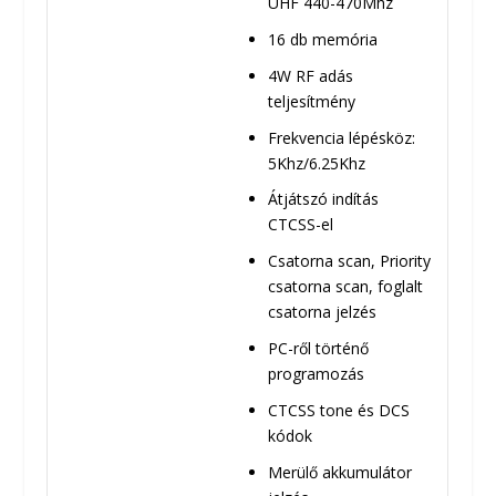
UHF 440-470Mhz
16 db memória
4W RF adás
teljesítmény
Frekvencia lépésköz:
5Khz/6.25Khz
Átjátszó indítás
CTCSS-el
Csatorna scan, Priority
csatorna scan, foglalt
csatorna jelzés
PC-ről történő
programozás
CTCSS tone és DCS
kódok
Merülő akkumulátor