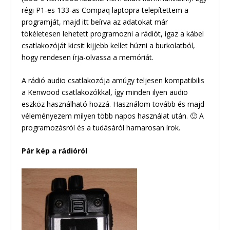
régi P1-es 133-as Compaq laptopra telepítettem a
programját, majd itt beírva az adatokat már
tökéletesen lehetett programozni a rádiót, igaz a kábel
csatlakozóját kicsit kijjebb kellet húzni a burkolatból,
hogy rendesen írja-olvassa a memóriát.
A rádió audio csatlakozója amúgy teljesen kompatibilis
a Kenwood csatlakozókkal, így minden ilyen audio
eszköz használható hozzá. Használom tovább és majd
véleményezem milyen több napos használat után. 🙂 A
programozásról és a tudásáról hamarosan írok.
Pár kép a rádióról