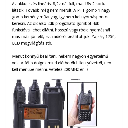
Az akkujelzés lineáris. 8,2v-nál full, majd 8v 2 kocka
látszik. Tovább még nem merült. A PTT gomb 1 nagy
gomb kemény műanyag, így nem kel nyomáspontot
keresni. Az oldalsó 2db progizható gombot 4db
funkcióval lehet ellátni, hosszú vagy rödid nyomásnál
más-más jön elő, ezt rádióról beállítottjuk. Zajzár, 1750,
LCD megvilágítás stb.
Menüt könnyű beállítani, nekem nagyon egyértelmű
volt. A főbb dolgok mind elérhetők billentyűzetről, nem
kell menübe menni. Vételez 200MHz en is.