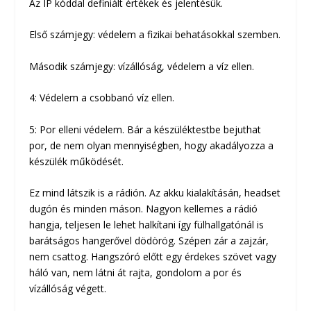
Az IP kóddal definiált értékek és jelentésük.
Első számjegy: védelem a fizikai behatásokkal szemben.
Második számjegy: vízállóság, védelem a víz ellen.
4: Védelem a csobbanó víz ellen.
5: Por elleni védelem. Bár a készüléktestbe bejuthat
por, de nem olyan mennyiségben, hogy akadályozza a
készülék működését.
Ez mind látszik is a rádión. Az akku kialakításán, headset
dugón és minden máson. Nagyon kellemes a rádió
hangja, teljesen le lehet halkítani így fülhallgatónál is
barátságos hangerővel dödörög. Szépen zár a zajzár,
nem csattog. Hangszóró előtt egy érdekes szövet vagy
háló van, nem látni át rajta, gondolom a por és
vízállóság végett.