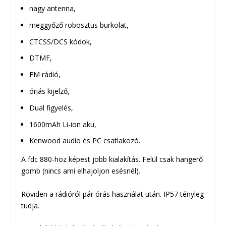
nagy antenna,
meggyőző robosztus burkolat,
CTCSS/DCS kódok,
DTMF,
FM rádió,
óriás kijelző,
Dual figyelés,
1600mAh Li-ion aku,
Kenwood audio és PC csatlakozó.
A fdc 880-hoz képest jobb kialakítás. Felül csak hangerő
gomb (nincs ami elhajoljon esésnél).
Röviden a rádióról pár órás használat után. IP57 tényleg
tudja.