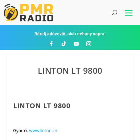
Bérelj adóvevőt
, akár néhány napra!
LINTON LT 9800
LINTON LT 9800
Gyártó:
www.linton.cn