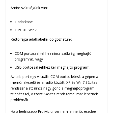
Amire szükségünk van:
1 adatkábel
1 PC XP Win7
Kettő fajta adatkábellel dolgozhatunk:
COM portossal (ehhez nincs szükség meghajtó
programra), vagy
USB portossal (ehhez kell meghajtó program).
Az usb port egy virtuális COM portot létesít a gépen a
memóriakezelő és a rádió között. XP és Win7 32bites
rendszer alatt nincs nagy gond a meghajtóprogram
telepítéssel, viszont 64bites rendszernél már lehetnek
problémák.
Ha a legfrissebb Prolivic driver nem lenne jó, esetleg