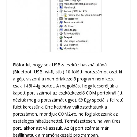
Előfordul, hogy sok USB-s eszköz használatánál
(Bluetoot, USB, wi-fi, stb.) 10 fölötti portszámot oszt ki
a gép, viszont a memóriakezelő program nem kezel,
csak 1-től 4-ig portot. A megoldás, hogy lecseréljük a
kapott port számot az eszközkezelő COM portoknál (itt
néztük meg a portszámát ugye). 🙂 Egy speciális feliratú
fület keressünk. Erre kattintva változtathatunk a
portszámon, mondjuk COM2-re, ne foglalkozzunk az
eseteleges hibaüzenettel. Természetesen, ha van üres
port, akkor azt válasszuk. Az új port számát már
beállíthatjuk a memóriakezelő programban.