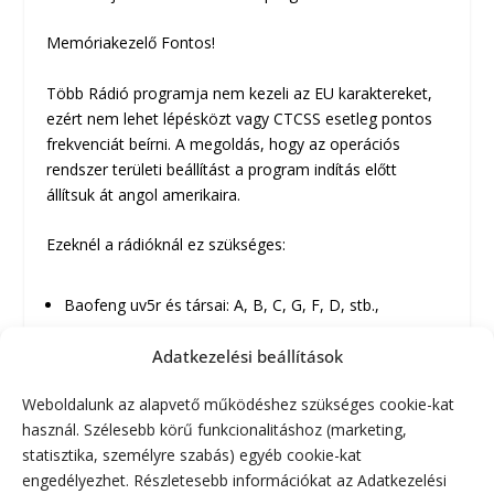
Memóriakezelő Fontos!
Több Rádió programja nem kezeli az EU karaktereket,
ezért nem lehet lépésközt vagy CTCSS esetleg pontos
frekvenciát beírni. A megoldás, hogy az operációs
rendszer területi beállítást a program indítás előtt
állítsuk át angol amerikaira.
Ezeknél a rádióknál ez szükséges:
Baofeng uv5r és társai: A, B, C, G, F, D, stb.,
Baofeng 888s, 777s, 666s,
Adatkezelési beállítások
Linton LT 9800.
Weboldalunk az alapvető működéshez szükséges cookie-kat
Remélem segítség. 🙂 Fojtatása következik.
használ. Szélesebb körű funkcionalitáshoz (marketing,
statisztika, személyre szabás) egyéb cookie-kat
engedélyezhet. Részletesebb információkat az Adatkezelési