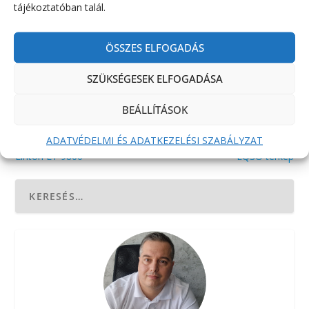
tájékoztatóban talál.
RÉSZVÉNY:
ÖSSZES ELFOGADÁS
SZÜKSÉGESEK ELFOGADÁSA
BEÁLLÍTÁSOK
ELŐZŐ
KÖVETKEZŐ
ADATVÉDELMI ÉS ADATKEZELÉSI SZABÁLYZAT
Linton LT 9800
EQSO térkép