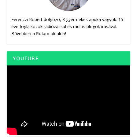
Ferenczi Róbert dolgozó, 3 gyermekes apuka vagyok. 15
éve foglalkozok rádiózással és rádiós blogok írásával.
Bővebben a
Rólam
oldalon!
YOUTUBE