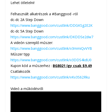
Lehet ötletelni!
Felhasznált alkatrészek a #Banggood -ról
dc-dc 2A Step Down
https://www.banggood.com/custlink/DDGKSg2E2K
dc-dc 5A Step Down
https://www.banggood.com/custlink/DKDDSe2dw7
A videón szereplő műszer:
https://www.banggood.com/custlink/v3mmiQvVYB
Műszer tipp
https://www.banggood.com/custlink/v3DDS4kdU0
Kupon kód a műszerhez :
BG8021 így csak $9.49
Csatlakozók
https://www.banggood.com/custlink/vKv3S62Rku
Videó a működésről: