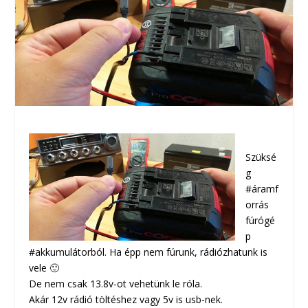
Szüksé
g
#áramf
orrás
fúrógé
p
#akkumulátorból. Ha épp nem fúrunk, rádiózhatunk is
vele 🙂
De nem csak 13.8v-ot vehetünk le róla.
Akár 12v rádió töltéshez vagy 5v is usb-nek.