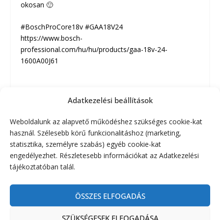
okosan 🙂
#BoschProCore18v #GAA18V24
https://www.bosch-
professional.com/hu/hu/products/gaa-18v-24-
1600A00J61
Adatkezelési beállítások
RÉSZVÉNY:
Weboldalunk az alapvető működéshez szükséges cookie-kat
használ. Szélesebb körű funkcionalitáshoz (marketing,
statisztika, személyre szabás) egyéb cookie-kat
engedélyezhet. Részletesebb információkat az Adatkezelési
tájékoztatóban talál.
ELŐZŐ
KÖVETKEZŐ
ÖSSZES ELFOGADÁS
13 éves a Banggood!
Webrendelő Motorola
Yaesu Wouxun SDRplay
SZÜKSÉGESEK ELFOGADÁSA