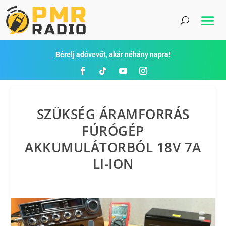
Bérelj adóvevőt
, akár néhány napra!
SZÜKSÉG ÁRAMFORRÁS
FÚRÓGÉP
AKKUMULÁTORBÓL 18V 7A
LI-ION