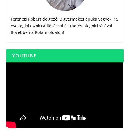
Ferenczi Róbert dolgozó, 3 gyermekes apuka vagyok. 15
éve foglalkozok rádiózással és rádiós blogok írásával.
Bővebben a
Rólam
oldalon!
YOUTUBE