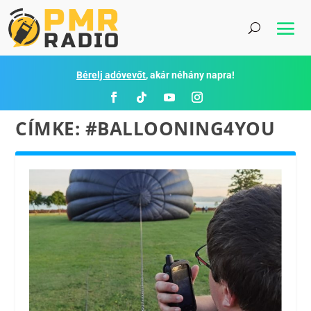
Bérelj adóvevőt
, akár néhány napra!
CÍMKE:
#BALLOONING4YOU