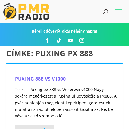
Bérelj adóvevőt
, akár néhány napra!
CÍMKE:
PUXING PX 888
PUXING 888 VS V1000
Teszt – Puxing px 888 vs Weierwei v1000 Nagy
sokára megérkezett a Puxing új üdvöskéje a PX888. A
gyár honlapján megjelent képek igen ígéretesnek
mutatták a rádiót, élőben viszont kicsit más. Kézbe
véve az első szembe ötlő...