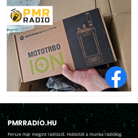
PMRRADIO.HU
Persze már megint rádiózól. Hobbitól a munka rádiókig.