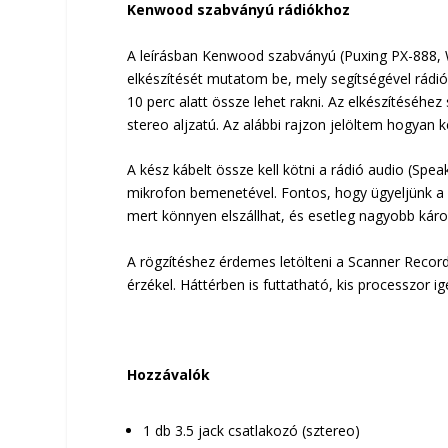
Kenwood szabványú rádiókhoz
A leírásban Kenwood szabványú (Puxing PX-888, 
elkészítését mutatom be, mely segítségével rádió
10 perc alatt össze lehet rakni. Az elkészítéséhez
stereo aljzatú. Az alábbi rajzon jelöltem hogyan ke
A kész kábelt össze kell kötni a rádió audio (Spe
mikrofon bemenetével. Fontos, hogy ügyeljünk a 
mert könnyen elszállhat, és esetleg nagyobb károk
A rögzítéshez érdemes letölteni a Scanner Record
érzékel. Háttérben is futtatható, kis processzor ig
Hozzávalók
1 db 3.5 jack csatlakozó (sztereo)