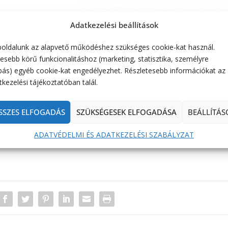
Adatkezelési beállítások
oldalunk az alapvető működéshez szükséges cookie-kat használ.
esebb körű funkcionalitáshoz (marketing, statisztika, személyre
saját felelősségre, mivel az esetleges hibákért és károkért
bás) egyéb cookie-kat engedélyezhet. Részletesebb információkat az
kezelési tájékoztatóban talál.
SSZES ELFOGADÁS
SZÜKSÉGESEK ELFOGADÁSA
BEÁLLÍTÁS
Készítette F. Tam
ADATVÉDELMI ÉS ADATKEZELÉSI SZABÁLYZAT