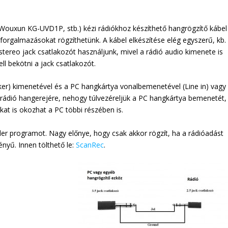
Wouxun KG-UVD1P, stb.) kézi rádiókhoz készíthető hangrögzítő kábel
forgalmazásokat rögzíthetünk. A kábel elkészítése elég egyszerű, kb.
 stereo jack csatlakozót használjunk, mivel a rádió audio kimenete is
ll bekötni a jack csatlakozót.
aker) kimenetével és a PC hangkártya vonalbemenetével (Line in) vagy
rádió hangerejére, nehogy túlvezéreljük a PC hangkártya bemenetét,
at is okozhat a PC többi részében is.
er programot. Nagy előnye, hogy csak akkor rögzít, ha a rádióadást
ényű. Innen tölthető le:
ScanRec
.