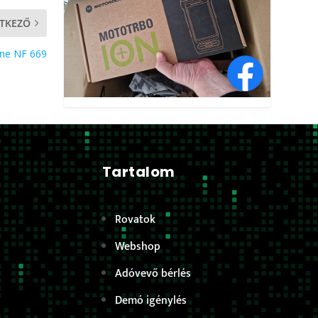
TKEZŐ
ne NF 669
Tartalom
Rovatok
Webshop
Adóvevő bérlés
Demó igénylés