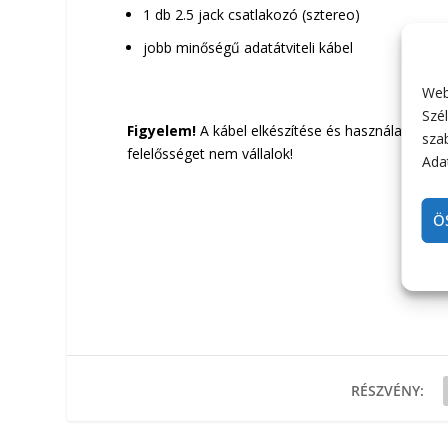
1 db 2.5 jack csatlakozó (sztereo)
jobb minőségű adatátviteli kábel
Web
Szél
Figyelem!
A kábel elkészítése és használata csak 
sza
felelősséget nem vállalok!
Adat
Ö
RÉSZVÉNY: