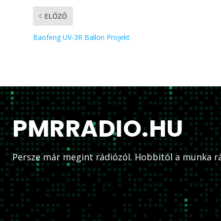
ELŐZŐ
Baofeng UV-3R Ballon Projekt
PMRRADIO.HU
Persze már megint rádiózól. Hobbitól a munka rá